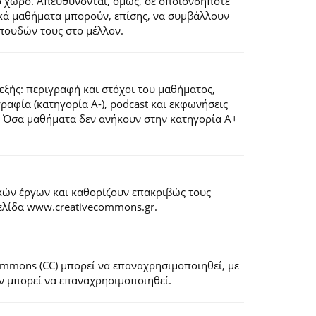
ό χώρο. Απευθύνονται, όμως, σε οποιονδήποτε
ιακά μαθήματα μπορούν, επίσης, να συμβάλλουν
πουδών τους στο μέλλον.
εξής: περιγραφή και στόχοι του μαθήματος,
ογραφία (κατηγορία Α-), podcast και εκφωνήσεις
). Όσα μαθήματα δεν ανήκουν στην κατηγορία Α+
κών έργων και καθορίζουν επακριβώς τους
σελίδα www.creativecommons.gr.
Commons (CC) μπορεί να επαναχρησιμοποιηθεί, με
εν μπορεί να επαναχρησιμοποιηθεί.