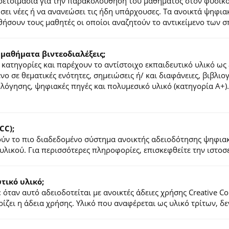
ροετοιμασία για την παρακολούθηση του μαθήματος στον φυσικ
τήσει νέες ή να ανανεώσει τις ήδη υπάρχουσες. Τα ανοικτά ψηφ
ήσουν τους μαθητές οι οποίοι αναζητούν το αντικείμενο των σ
 μαθήματα βιντεοδιαλέξεις;
κατηγορίες και παρέχουν το αντίστοιχο εκπαιδευτικό υλικό ως 
ένο σε θεματικές ενότητες, σημειώσεις ή/ και διαφάνειες, βιβλι
ιολόγησης, ψηφιακές πηγές και πολυμεσικό υλικό (κατηγορία Α+
CC);
λούν το πιο διαδεδομένο σύστημα ανοικτής αδειοδότησης ψηφια
υλικού. Για περισσότερες πληροφορίες, επισκεφθείτε την ιστο
ικό υλικό;
 όταν αυτό αδειοδοτείται με ανοικτές άδειες χρήσης Creative 
ζει η άδεια χρήσης. Υλικό που αναφέρεται ως υλικό τρίτων, δ