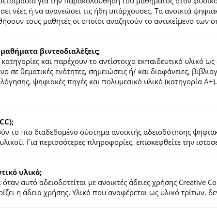
ροετοιμασία για την παρακολούθηση του μαθήματος στον φυσικ
τήσει νέες ή να ανανεώσει τις ήδη υπάρχουσες. Τα ανοικτά ψηφ
ήσουν τους μαθητές οι οποίοι αναζητούν το αντικείμενο των σ
 μαθήματα βιντεοδιαλέξεις;
κατηγορίες και παρέχουν το αντίστοιχο εκπαιδευτικό υλικό ως 
ένο σε θεματικές ενότητες, σημειώσεις ή/ και διαφάνειες, βιβλι
ιολόγησης, ψηφιακές πηγές και πολυμεσικό υλικό (κατηγορία Α+
CC);
λούν το πιο διαδεδομένο σύστημα ανοικτής αδειοδότησης ψηφια
υλικού. Για περισσότερες πληροφορίες, επισκεφθείτε την ιστο
ικό υλικό;
 όταν αυτό αδειοδοτείται με ανοικτές άδειες χρήσης Creative 
ζει η άδεια χρήσης. Υλικό που αναφέρεται ως υλικό τρίτων, δ