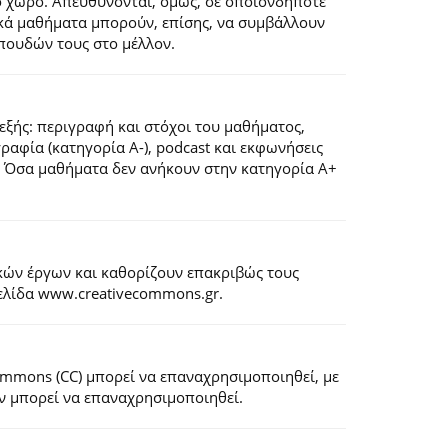
ό χώρο. Απευθύνονται, όμως, σε οποιονδήποτε
ιακά μαθήματα μπορούν, επίσης, να συμβάλλουν
πουδών τους στο μέλλον.
εξής: περιγραφή και στόχοι του μαθήματος,
ογραφία (κατηγορία Α-), podcast και εκφωνήσεις
). Όσα μαθήματα δεν ανήκουν στην κατηγορία Α+
κών έργων και καθορίζουν επακριβώς τους
σελίδα www.creativecommons.gr.
Commons (CC) μπορεί να επαναχρησιμοποιηθεί, με
εν μπορεί να επαναχρησιμοποιηθεί.